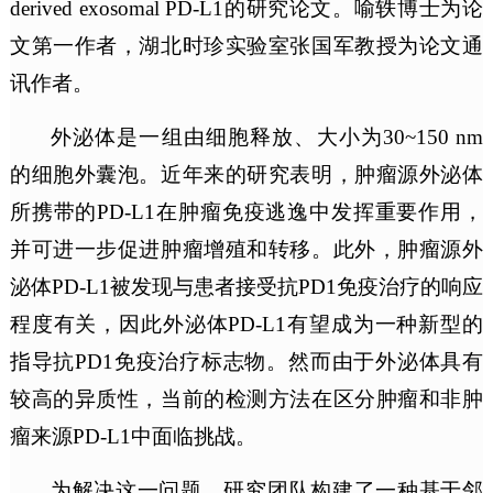
derived exosomal PD-L1的研究论文。喻轶博士为论
文第一作者，
湖北时珍实验室
张国军教授为论文通
讯作者。
外泌体是一组由细胞释放、大小为30~150 nm
的细胞外囊泡。近
年来的
研究表明，肿瘤源外泌体
所携带的PD-L1在肿瘤免疫逃逸中发挥重要作用，
并可进一步促进肿瘤增殖和转移。此外，肿瘤源外
泌体PD-L1被发现与患者接受抗PD1免疫治疗的响应
程度有关，因此外泌体PD-L1有望成为一种新型的
指导抗PD1免疫治疗标志物。然而由于外泌体具有
较高的异质性，当前的检测方法在区分肿瘤和非肿
瘤来源
PD-L1中面临挑战。
为
解决这一问题，研究团队构建了一种基于邻